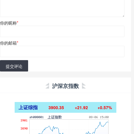
你的昵称
*
你的邮箱
*
提交评论
沪深京指数
上证综指
3900.35
+21.92
+0.57%