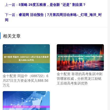
上一篇：
5策略 29度五粮液，是创新 “还是” 割韭菜？
下一篇：
睿迎网 活动预告｜7月第四周活动来咯~_灯塔_海洋_时
间
相关文章
金十配资 靠谱的高考集训冲刺
金十配资 同益中（688722）6
营哪家权威，分析黑龙江励铭
月27日主力资金净买入888.56
王后雄高考集训优势
万元