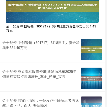
金十配资 中创智领（601717）8月8日主力资金净卖出884.49
万元
金十配资 中创智领（601717）8月8日主力资金净
卖出884.49万元
金十配资 苍原资本股市资讯|新能源汽车2025年
销量有望保持高速增长_车企_轿车_零售
金十配资 醒寐化浊饮：一位发作性睡病患者的觉
醒之路_生活_白天_升清降浊