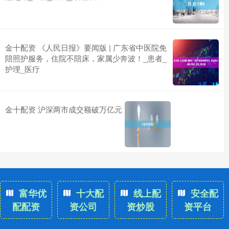
金十配资 《人民日报》要闻版 | 广东省中医院免
陪照护服务，住院不陪床，家属少奔波！_患者_
护理_医疗
金十配资 沪深两市成交额破万亿元
富华优
十大配
线上配
安全配
配配资
资公司
资炒股
资平台