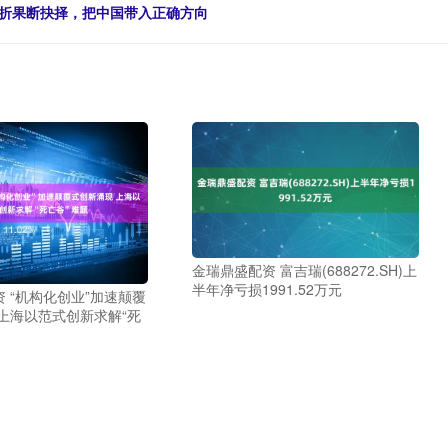
转折果断抉择，把中国带入正确方向
金瑞鼎盛配资 富吉瑞(688272.SH)上
半年净亏损1991.52万元
 “机构化创业”加速颠覆
上海以范式创新求解“死