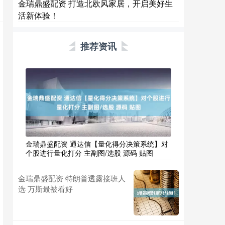
金瑞鼎盛配资 打造北欧风家居，开启美好生
活新体验！
推荐资讯
金瑞鼎盛配资 通达信【量化得分决策系统】对
个股进行量化打分 主副图/选股 源码 贴图
金瑞鼎盛配资 特朗普透露接班人
选 万斯最被看好