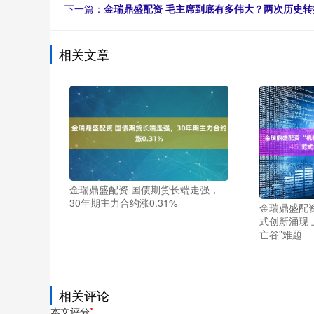
下一篇：
金瑞鼎盛配资 毛主席到底有多伟大？两次历史
相关文章
金瑞鼎盛配资 国债期货长端走强，
30年期主力合约涨0.31%
金瑞鼎盛配资
式创新涌现 
亡谷”难题
相关评论
本文评分
*