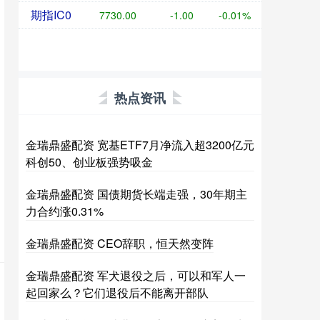
期指IC0
7730.00
-1.00
-0.01%
热点资讯
金瑞鼎盛配资 宽基ETF7月净流入超3200亿元
科创50、创业板强势吸金
金瑞鼎盛配资 国债期货长端走强，30年期主
力合约涨0.31%
金瑞鼎盛配资 CEO辞职，恒天然变阵
金瑞鼎盛配资 军犬退役之后，可以和军人一
起回家么？它们退役后不能离开部队