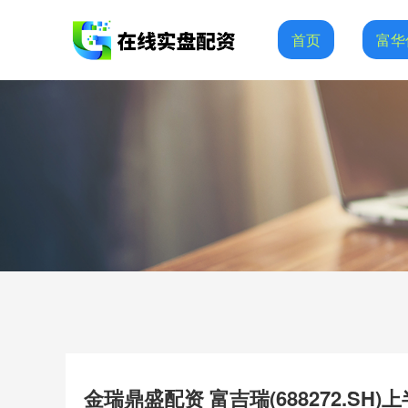
首页
富华
金瑞鼎盛配资 富吉瑞(688272.SH)上