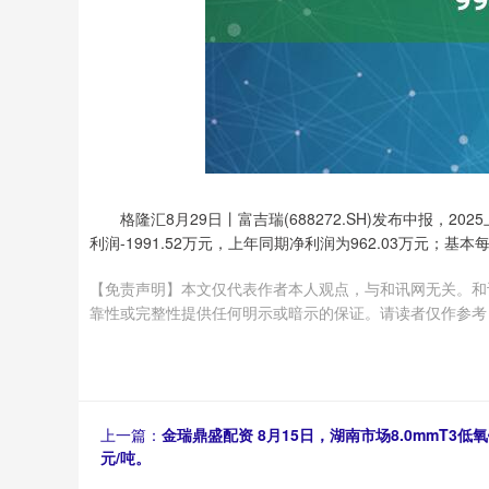
格隆汇8月29日丨富吉瑞(688272.SH)发布中报，2
利润-1991.52万元，上年同期净利润为962.03万元；基本每
【免责声明】本文仅代表作者本人观点，与和讯网无关。和
靠性或完整性提供任何明示或暗示的保证。请读者仅作参考，并请自行承
上一篇：
金瑞鼎盛配资 8月15日，湖南市场8.0mmT3低氧铜
元/吨。