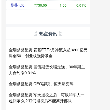
期指IC0
7730.00
-1.00
-0.01%
热点资讯
金瑞鼎盛配资 宽基ETF7月净流入超3200亿元
科创50、创业板强势吸金
金瑞鼎盛配资 国债期货长端走强，30年期主
力合约涨0.31%
金瑞鼎盛配资 CEO辞职，恒天然变阵
金瑞鼎盛配资 军犬退役之后，可以和军人一
起回家么？它们退役后不能离开部队