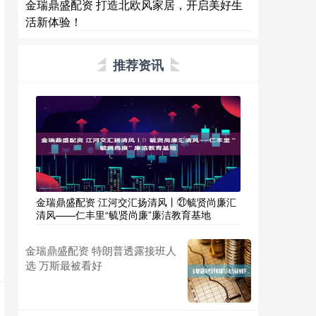
金瑞鼎盛配资 打造北欧风家居，开启美好生
活新体验！
推荐资讯
金瑞鼎盛配资 江河交汇扬清风丨㉑毓贤尚廉汇
清风——仁丰里“毓贤尚廉”廉洁教育基地
金瑞鼎盛配资 特朗普透露接班人
选 万斯最被看好