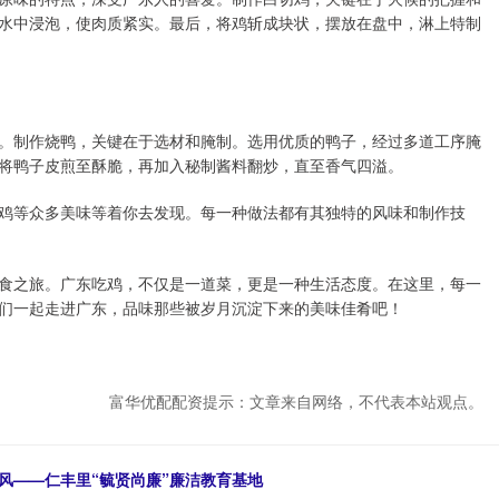
水中浸泡，使肉质紧实。最后，将鸡斩成块状，摆放在盘中，淋上特制
。制作烧鸭，关键在于选材和腌制。选用优质的鸭子，经过多道工序腌
将鸭子皮煎至酥脆，再加入秘制酱料翻炒，直至香气四溢。
鸡等众多美味等着你去发现。每一种做法都有其独特的风味和制作技
食之旅。广东吃鸡，不仅是一道菜，更是一种生活态度。在这里，每一
们一起走进广东，品味那些被岁月沉淀下来的美味佳肴吧！
富华优配配资提示：文章来自网络，不代表本站观点。
风——仁丰里“毓贤尚廉”廉洁教育基地