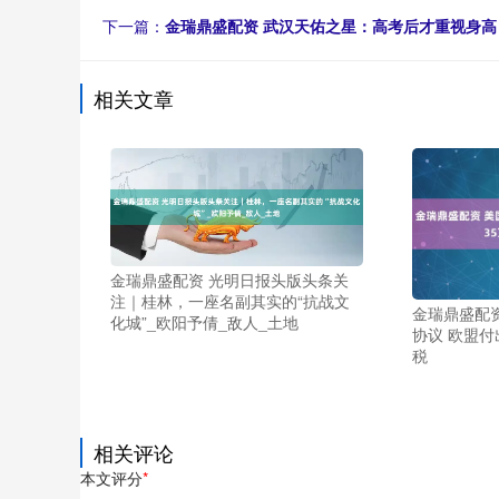
下一篇：
金瑞鼎盛配资 武汉天佑之星：高考后才重视身高，
相关文章
金瑞鼎盛配资 光明日报头版头条关
注｜桂林，一座名副其实的“抗战文
金瑞鼎盛配
化城”_欧阳予倩_敌人_土地
协议 欧盟付出
税
相关评论
本文评分
*