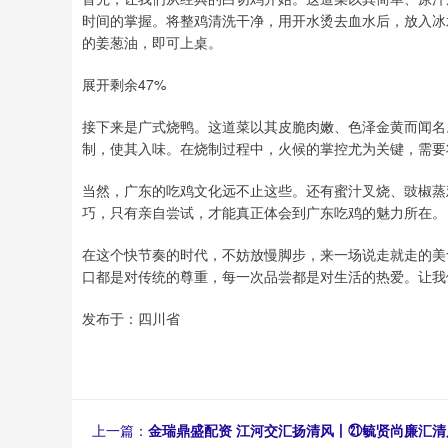
时间的掌握。将整鸡清洗干净，用开水烫去血水后，放入冰
的姜葱油，即可上桌。
展开剩余47%
接下来是广式烧鸭。这道菜以其皮脆肉嫩、色泽金黄而闻名
制，使其入味。在烧制过程中，火候的掌控尤为关键，需要
当然，广东的吃鸡文化远不止这些。还有蜜汁叉烧、豉椒蒸
巧，只有亲自尝试，才能真正体会到广东吃鸡的魅力所在。
在这个快节奏的时代，不妨放慢脚步，来一场说走就走的美
口都是对传统的尊重，每一次品尝都是对生活的热爱。让我
发布于：四川省
上一篇：
金瑞鼎盛配资 江河交汇扬清风丨㉑毓贤尚廉汇清