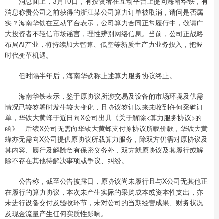
消息面上，3月10日，有投资者在互动平台上提问海南华铁，有
消息称贵公司之前获得的浙江某公司算力订单被取消，请问是否属
实？海南华铁在互动平台表示，公司算力合同正常履行中，敬请广
大投资者不轻信市场谣言，理性辨别网络信息。当前，公司正战略
布局AI产业，将持续加大智算、低空等新质生产力业务投入，把握
时代变革机遇。
但时隔半年后，海南华铁称上述算力服务协议终止。
海南华铁表示，鉴于原协议所涉交易及设备的市场环境及供需
情况已较签署时发生较大变化，且协议签订以来未收到任何采购订
单，华铁大黄蜂于近日向X公司出具《关于解除<算力服务协议>的
函》，后续X公司无需向华铁大黄蜂支付原协议所载价款，华铁大黄
蜂亦无需向X公司提供原协议所载算力服务，除双方仍需对原协议及
其内容、履行及解除负有保密义务外，双方就原协议及其履行或解
除不存在其他待解决事项或争议、纠纷。
公告称，截至公告披露日，原协议尚未履行且与X公司无其他正
在履行的算力协议，本次未产生实际的采购成本或资本性支出，亦
未进行设备交付及验收环节，未对公司的当期经营成果、财务状况
及现金流量产生任何实质性影响。