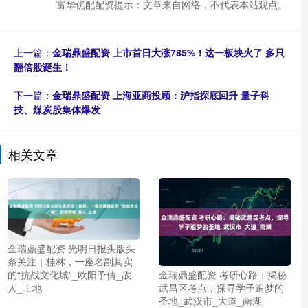
富华优配配资提示：文章来自网络，不代表本站观点。
上一篇：
金瑞鼎盛配资 上市首日大涨785%！这一板块火了 多只
翻倍股诞生！
下一篇：
金瑞鼎盛配资 上海亚商投顾：沪指探底回升 量子科
技、煤炭股集体爆发
相关文章
金瑞鼎盛配资 光明日报头版头
条关注｜桂林，一座名副其实
的“抗战文化城”_欧阳予倩_敌
金瑞鼎盛配资 考研心路：揭秘
人_土地
武昌区考点，探寻学子追梦的
圣地_武汉市_大道_南湖