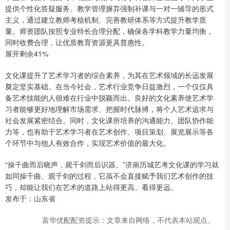
提供个性化答疑服务。教学管理摒弃强制补课与一对一辅导的形式
主义，通过建立教师考核机制、完善教研体系等方式提升教学质
量。师资团队按照专业特长合理分配，确保各学科教学力量均衡，
同时收费合理，让优质教育资源更具普惠性。
展开剩余41%
文化课提升了艺术学习者的综合素养，为其在艺术领域的长远发展
奠定坚实基础。在当今社会，艺术行业竞争日益激烈，一个仅仅具
备艺术技能的人很难在行业中脱颖而出。良好的文化素养使艺术学
习者能够更好地理解市场需求、把握时代脉搏，将个人艺术追求与
社会发展紧密结合。同时，文化课所培养的沟通能力、团队协作能
力等，也有助于艺术学习者在艺术创作、项目策划、展览展示等各
个环节中与他人有效合作，实现艺术价值的最大化。
“操千曲而后晓声，观千剑而后识器。”济南历城艺考文化课的学习就
如同操千曲、观千剑的过程，它虽不会直接赋予我们艺术创作的技
巧，却能让我们在艺术的道路上站得更高、看得更远。
发布于：山东省
富华优配配资提示：文章来自网络，不代表本站观点。