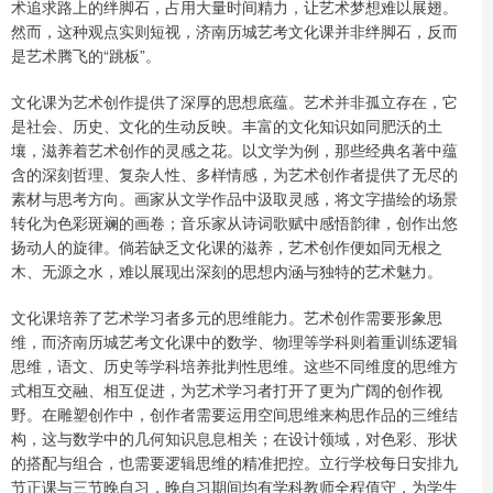
术追求路上的绊脚石，占用大量时间精力，让艺术梦想难以展翅。
然而，这种观点实则短视，济南历城艺考文化课并非绊脚石，反而
是艺术腾飞的“跳板”。
文化课为艺术创作提供了深厚的思想底蕴。艺术并非孤立存在，它
是社会、历史、文化的生动反映。丰富的文化知识如同肥沃的土
壤，滋养着艺术创作的灵感之花。以文学为例，那些经典名著中蕴
含的深刻哲理、复杂人性、多样情感，为艺术创作者提供了无尽的
素材与思考方向。画家从文学作品中汲取灵感，将文字描绘的场景
转化为色彩斑斓的画卷；音乐家从诗词歌赋中感悟韵律，创作出悠
扬动人的旋律。倘若缺乏文化课的滋养，艺术创作便如同无根之
木、无源之水，难以展现出深刻的思想内涵与独特的艺术魅力。
文化课培养了艺术学习者多元的思维能力。艺术创作需要形象思
维，而济南历城艺考文化课中的数学、物理等学科则着重训练逻辑
思维，语文、历史等学科培养批判性思维。这些不同维度的思维方
式相互交融、相互促进，为艺术学习者打开了更为广阔的创作视
野。在雕塑创作中，创作者需要运用空间思维来构思作品的三维结
构，这与数学中的几何知识息息相关；在设计领域，对色彩、形状
的搭配与组合，也需要逻辑思维的精准把控。立行学校每日安排九
节正课与三节晚自习，晚自习期间均有学科教师全程值守，为学生