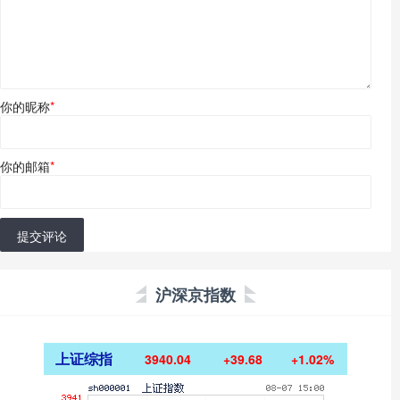
你的昵称
*
你的邮箱
*
提交评论
沪深京指数
上证综指
3940.04
+39.68
+1.02%