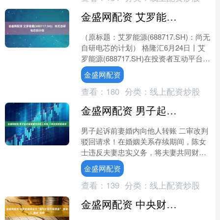
金盛网配资 艾罗能源(688717.SH)：尚无自研电芯的计划
（原标题：艾罗能源(688717.SH)：尚无
自研电芯的计划） 格隆汇6月24日丨艾
罗能源(688717.SH)在投资者互动平台表
示，公司采用外购电芯和自主研发....
金盛网配资
查看：
180
分类：
线上配资炒股
金盛网配资 男子起诉前妻婚内向他人转账 二审改判驳回请求
男子起诉前妻婚内向他人转账 二审改判
驳回请求！在婚姻关系存续期间，陈女
士违反夫妻忠实义务，将夫妻共同财产
擅自转移给洪先生。离婚两年后，彭先
金盛网配资
生向法院起诉，请求确认....
查看：
139
分类：
线上配资炒股
金盛网配资 中央财政将设立“育儿补贴补助资金”_婴幼儿_国家_郭阳