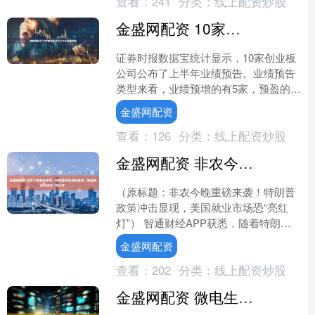
查看：
241
分类：
线上配资炒股
金盛网配资 10家创业板公司上半年业绩亮相
证券时报数据宝统计显示，10家创业板
公司公布了上半年业绩预告。业绩预告
类型来看，业绩预增的有5家，预盈的有
1家，预降的有1家，预亏的有1家。 创
金盛网配资
业板上半年业绩预....
查看：
126
分类：
线上配资炒股
金盛网配资 非农今晚重磅来袭！特朗普政策冲击显现，美国就业市场恐“亮红灯”
（原标题：非农今晚重磅来袭！特朗普
政策冲击显现，美国就业市场恐“亮红
灯”） 智通财经APP获悉，随着特朗普
政府的贸易和移民政策开始产生影响，
金盛网配资
预测人士预计，美国就....
查看：
202
分类：
线上配资炒股
金盛网配资 微电生理：资本赋能 竞逐全球电生理市场