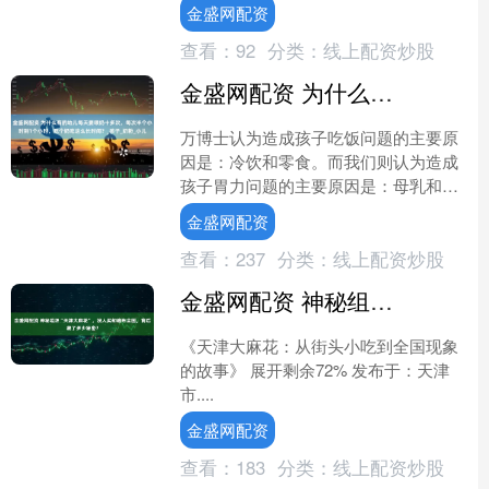
手，成交额3.1亿元。 6....
金盛网配资
查看：
92
分类：
线上配资炒股
金盛网配资 为什么有的幼儿每天要喂奶十多次，每次半个小时到1个小时，吃个奶吃这么长时间？_孩子_奶粉_小儿
万博士认为造成孩子吃饭问题的主要原
因是：冷饮和零食。而我们则认为造成
孩子胃力问题的主要原因是：母乳和奶
粉，也就是都是婴幼时被胃伤过，你们
金盛网配资
更认同哪个观点？ 想不到....
查看：
237
分类：
线上配资炒股
金盛网配资 神秘组织“天津大麻花”，没人买却遍布全国，背后藏了多少秘密？
《天津大麻花：从街头小吃到全国现象
的故事》 展开剩余72% 发布于：天津
市....
金盛网配资
查看：
183
分类：
线上配资炒股