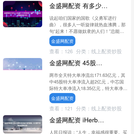
金盛网配资 有多少人还记得1978年修改的“国歌”？它与现在的国歌有何不同？
说起咱们国家的国歌《义勇军进行
曲》，很多人一听旋律就热血沸腾，那
句“起来！不愿做奴隶的人们！”总能勾
起老一辈的回忆。 可你知道吗，这首歌
金盛网配资
从1935年诞生到现在，....
查看：
126
分类：
线上配资炒股
金盛网配资 45股特大单净流入超2亿元
两市全天特大单净流出171.63亿元，其
中45股特大单净流入超2亿元，中芯国
际特大单净流入18.35亿元，特大单净流
入资金居首。特变电工特大单净流入资
金盛网配资
金16.0....
查看：
121
分类：
线上配资炒股
金盛网配资 iHerb周年庆沐浴个护专场，5大提升幸福感好物分享！
人民日报说：“人生，幸福感很重要。买