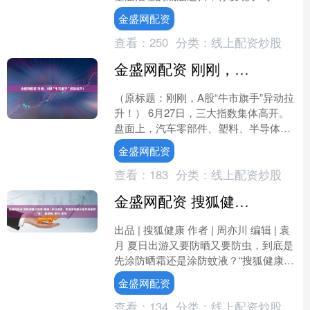
你一起来看其中的申论/面试要点👇 1️⃣原
金盛网配资
则底线—以“锋芒....
查看：
250
分类：
线上配资炒股
金盛网配资 刚刚，A股“牛市旗手”异动拉升！
（原标题：刚刚，A股“牛市旗手”异动拉
升！） 6月27日，三大指数集体高开。
盘面上，汽车零部件、塑料、半导体、
能源金属、消费电子、有色金属、小米
金盛网配资
汽车概念等板块开....
查看：
183
分类：
线上配资炒股
金盛网配资 搜狐健康大连麦·精编 | 夏日出游，先涂防晒霜还是先涂驱蚊液？_徐宏俊_袁月_皮肤
出品 | 搜狐健康 作者 | 周亦川 编辑 | 袁
月 夏日出游又要防晒又要防虫，到底是
先涂防晒霜还是涂防蚊液？“搜狐健康大
连麦”以《又痒又疼！夏日蚊虫叮咬如何
金盛网配资
有....
查看：
134
分类：
线上配资炒股