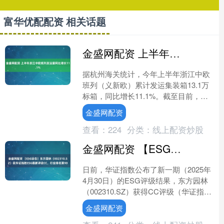
富华优配配资 相关话题
金盛网配资 上半年浙江中欧班列发运量同比增长11.1%
据杭州海关统计，今年上半年浙江中欧
班列（义新欧）累计发运集装箱13.1万
标箱，同比增长11.1%。截至目前，浙
江中欧班列（义新欧）已拥有稳定跨境
金盛网配资
运输线路26条，....
查看：
224
分类：
线上配资炒股
金盛网配资 【ESG动态】东方园林（002310.SZ）获华证指数ESG最新评级CC，行业排名第90
日前，华证指数公布了新一期（2025年
4月30日）的ESG评级结果，东方园林
（002310.SZ）获得CC评级（华证指数
评级为C起至AAA九档，C为最低档，
金盛网配资
AA....