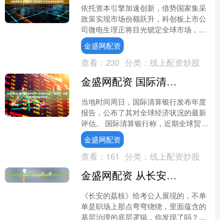
依托资本引擎加速创新，借势国家集采
政策实现市场份额跃升，科创板上市公
司微电生理正将目光锁定全球市场，开
启国际化新征程。“我们希望用中国创新
金盛网配资
为全球心律失常患者带来....
查看：
230
分类：
线上配资炒股
金盛网配资 国际清算银行警告：全球经济进入“关键期” 美国正破坏全球经济秩序
当地时间周日，国际清算银行发布年度
报告，公布了其对全球经济状况的最新
评估。 国际清算银行称，近期全球贸易
紧张局势和地缘政治的动荡，可能暴露
金盛网配资
出全球金融体系的深层次....
查看：
161
分类：
线上配资炒股
金盛网配资 从长安的荔枝看申论之基层治理_李善_底线_那点
《长安的荔枝》给考公人展现的，不单
单是职场上那点弯弯绕绕，里面蕴含的
基层治理的底层逻辑，你发现了吗？带