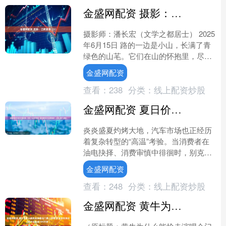
金盛网配资 摄影：江南夏景（5）
摄影师：潘长宏（文学之都居士） 2025
年6月15日 路的一边是小山，长满了青
绿色的山芼。它们在山的怀抱里，尽情
地卖弄自在的微笑。在安静的山谷里，
金盛网配资
一阵阵新鲜的空....
查看：
238
分类：
线上配资炒股
金盛网配资 夏日价值风暴：别克“别样仲夏夜”如何重塑车市消费温度？_市场_用户_燃油
炎炎盛夏灼烤大地，汽车市场也正经历
着复杂转型的“高温”考验。当消费者在
油电抉择、消费审慎中徘徊时，别克以
一场名为“别样仲夏夜·尽兴嗨购”的盛夏
金盛网配资
盛宴，携全系主力车....
查看：
248
分类：
线上配资炒股
金盛网配资 黄牛为什么能抢走演唱会门票上热搜 全国现存演出相关企业超109万家