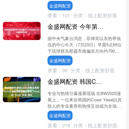
学校开设的中医康复全科班，因以仲景
金盛网配资
推拿法为核心、侧重临床实....
查看：
101
分类：
线上配资炒股
金盛网配资 今年第7号台风将于12小时内生成 未来或趋向浙闽沿海
据中央气象台消息，菲律宾以东热带低
压的中心今天（7月23日）早晨5点钟位
于琉球群岛那霸市南偏东方向约790公
里的洋面上，就是北纬19.9度、东经
金盛网配资
131.2度，中....
查看：
90
分类：
线上配资炒股
金盛网配资 韩国Coser太敬业反被举报？BW2025这场闹剧到底谁在破防_Yasal_专业_观众
专业与热情引爆漫展现场 在BW2025漫
展上，一位来自韩国的Coser Yasal以其
惊人的专业素养和热情互动成为全场焦
点。她不仅拥有令人惊艳的颜值和身
金盛网配资
材，更展....
查看：
218
分类：
线上配资炒股