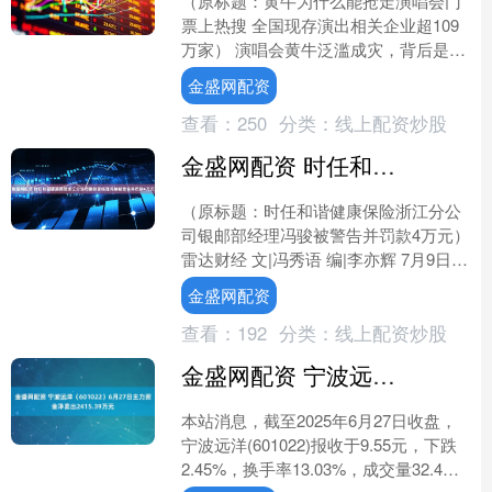
（原标题：黄牛为什么能抢走演唱会门
票上热搜 全国现存演出相关企业超109
万家） 演唱会黄牛泛滥成灾，背后是多
重因素交织。技术上，黄牛利用抢票外
金盛网配资
挂软件、规模化设备....
查看：
250
分类：
线上配资炒股
金盛网配资 时任和谐健康保险浙江分公司银邮部经理冯骏被警告并罚款4万元
（原标题：时任和谐健康保险浙江分公
司银邮部经理冯骏被警告并罚款4万元）
雷达财经 文|冯秀语 编|李亦辉 7月9日，
浙江金融监管局披露的行政处罚信息公
金盛网配资
开表（浙金....
查看：
192
分类：
线上配资炒股
金盛网配资 宁波远洋（601022）6月27日主力资金净卖出2415.39万元
本站消息，截至2025年6月27日收盘，
宁波远洋(601022)报收于9.55元，下跌
2.45%，换手率13.03%，成交量32.4万