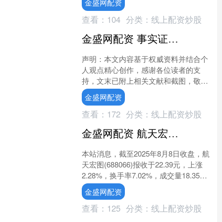
金盛网配资
查看：
104
分类：
线上配资炒股
金盛网配资 事实证明，被传卖掉上亿豪宅移民美国的王刚，已经走上另一条大道_节目_藏家_班长
声明：本文内容基于权威资料并结合个
人观点精心创作，感谢各位读者的支
持，文末已附上相关文献和截图，敬请
知悉。 文丨招财 编辑丨快报 他，曾是
金盛网配资
《铁齿铜牙纪晓岚》中的....
查看：
172
分类：
线上配资炒股
金盛网配资 航天宏图（688066）8月8日主力资金净买入3892.30万元
本站消息，截至2025年8月8日收盘，航
天宏图(688066)报收于22.39元，上涨
2.28%，换手率7.02%，成交量18.35万
手，成交额4.08亿元。 ....
金盛网配资
查看：
125
分类：
线上配资炒股