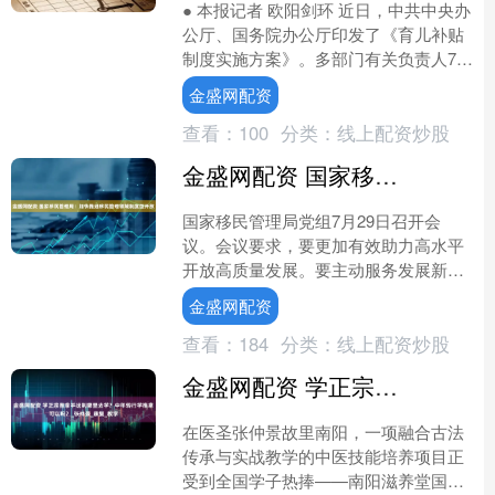
● 本报记者 欧阳剑环 近日，中共中央办
公厅、国务院办公厅印发了《育儿补贴
制度实施方案》。多部门有关负责人7月
30日在国新办举行的新闻发布会上介
金盛网配资
绍，2022年1....
查看：
100
分类：
线上配资炒股
金盛网配资 国家移民管理局：加快推进移民管理领域制度型开放
国家移民管理局党组7月29日召开会
议。会议要求，要更加有效助力高水平
开放高质量发展。要主动服务发展新质
生产力，充分发挥职能作用，创新实施
金盛网配资
更加积极开放有效的引才聚....
查看：
184
分类：
线上配资炒股
金盛网配资 学正宗推拿手法到哪里去学？中年转行学推拿可以吗？_张仲景_康复_教学
在医圣张仲景故里南阳，一项融合古法
传承与实战教学的中医技能培养项目正
受到全国学子热捧——南阳滋养堂国医