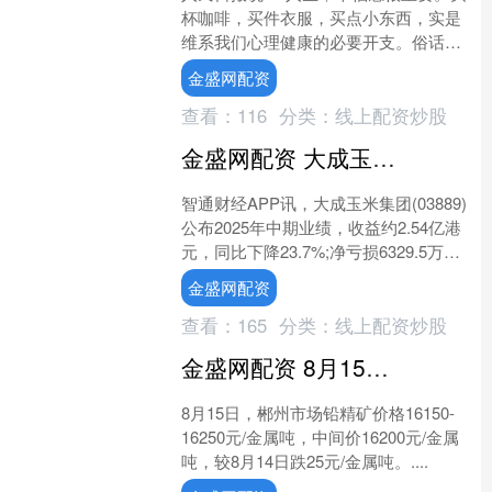
杯咖啡，买件衣服，买点小东西，实是
维系我们心理健康的必要开支。俗话
说：只要快递还在路上，日子就有奔
金盛网配资
头。” 深以为然，那些真正....
查看：
116
分类：
线上配资炒股
金盛网配资 大成玉米集团(03889)公布中期业绩 净亏损6329.5万港元 同比盈转亏
智通财经APP讯，大成玉米集团(03889)
公布2025年中期业绩，收益约2.54亿港
元，同比下降23.7%;净亏损6329.5万港
元，同比盈转亏;每股亏损3.....
金盛网配资
查看：
165
分类：
线上配资炒股
金盛网配资 8月15日，郴州市场铅精矿价格16150-16250元/金属吨，中间价16200元/金属吨，较8月14日跌25元/金属吨。
8月15日，郴州市场铅精矿价格16150-
16250元/金属吨，中间价16200元/金属
吨，较8月14日跌25元/金属吨。....