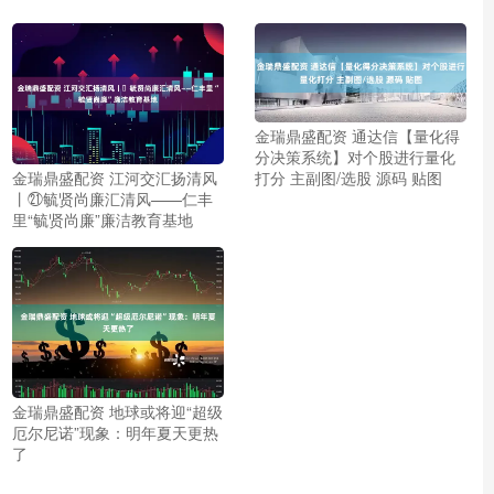
金瑞鼎盛配资 通达信【量化得
分决策系统】对个股进行量化
打分 主副图/选股 源码 贴图
金瑞鼎盛配资 江河交汇扬清风
丨㉑毓贤尚廉汇清风——仁丰
里“毓贤尚廉”廉洁教育基地
金瑞鼎盛配资 地球或将迎“超级
厄尔尼诺”现象：明年夏天更热
了