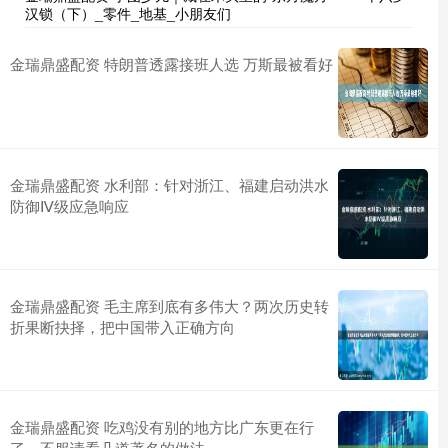
汉锁（下）_零件_地基_小朋友们
金瑞鼎盛配资 特朗普透露接班人选 万斯最被看好
金瑞鼎盛配资 水利部：针对浙江、福建启动洪水
防御Ⅳ级应急响应
金瑞鼎盛配资 毛主席到底有多伟大？两次历史转
折果断抉择，把中国带入正确方向
金瑞鼎盛配资 吃鸡没有别的地方比广东更在行
了，不服请看几道著名的做法