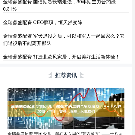
金瑞鼎盛配资 国债期货长端走强，30年期主力合约涨
0.31%
金瑞鼎盛配资 CEO辞职，恒天然变阵
金瑞鼎盛配资 军犬退役之后，可以和军人一起回家么？它
们退役后不能离开部队
金瑞鼎盛配资 打造北欧风家居，开启美好生活新体验！
推荐资讯
金瑞鼎盛配资 宁图少儿｜藏在木头里的“东方魔方” ——十八罗